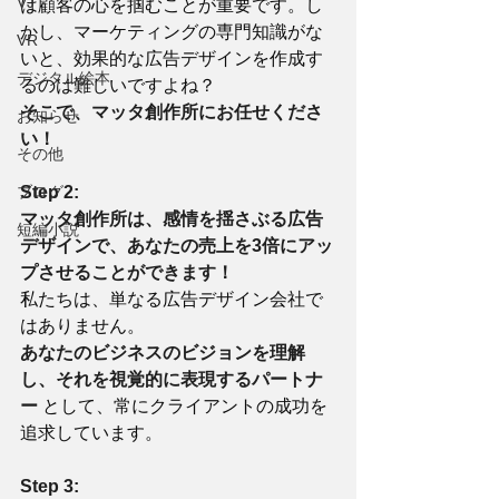
VJ
は顧客の心を掴むことが重要です。し
かし、マーケティングの専門知識がな
VR
いと、効果的な広告デザインを作成す
デジタル絵本
るのは難しいですよね？
そこで、マッタ創作所にお任せくださ
お知らせ
い！
その他
ブログ
Step 2:
マッタ創作所は、感情を揺さぶる広告
短編小説
デザインで、あなたの売上を3倍にアッ
プさせることができます！
私たちは、単なる広告デザイン会社で
はありません。
あなたのビジネスのビジョンを理解
し、それを視覚的に表現するパートナ
ー
 として、常にクライアントの成功を
追求しています。
Step 3: