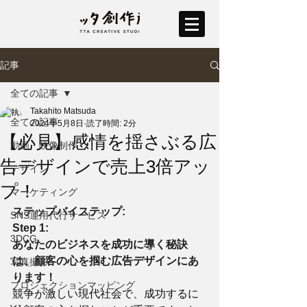
記事
全ての記事
Takahito Matsuda
全ての記事
2024年5月8日
読了時間: 2分
【必見】感情を揺さぶる広
動画・映像制作
告デザインで売上3倍アッ
デザイン
プ！
マーケティング
ステップバイステップ:
SNS運用代行サービス
Step 1:
3DCG
あなたのビジネスを成功に導く秘訣
は、顧客の心を掴む広告デザインにあ
写真撮影
ります！
プロジェクションマッピング
競争が激しい現代社会で、成功するに