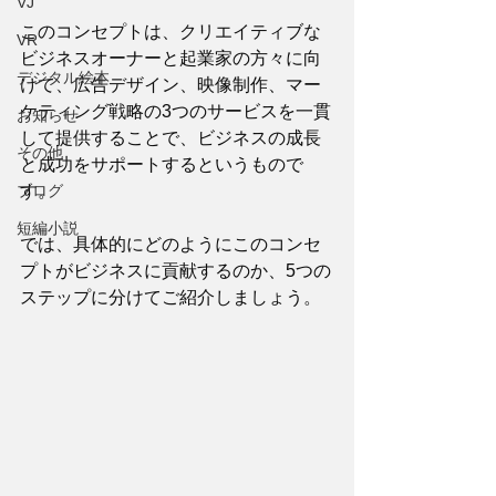
VJ
このコンセプトは、クリエイティブな
VR
ビジネスオーナーと起業家の方々に向
デジタル絵本
けて、広告デザイン、映像制作、マー
ケティング戦略の3つのサービスを一貫
お知らせ
して提供することで、ビジネスの成長
その他
と成功をサポートするというもので
ブログ
す。 
短編小説
では、具体的にどのようにこのコンセ
プトがビジネスに貢献するのか、5つの
ステップに分けてご紹介しましょう。