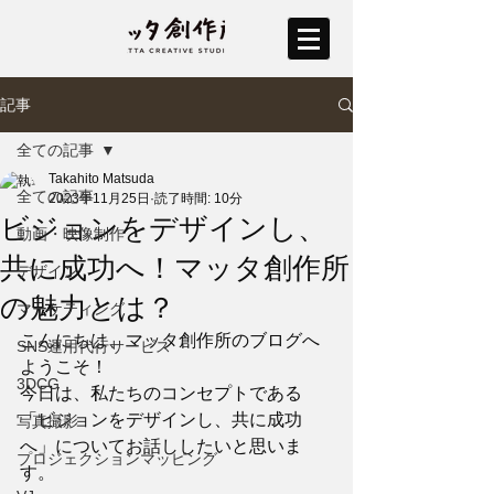
記事
全ての記事
Takahito Matsuda
全ての記事
2023年11月25日
読了時間: 10分
ビジョンをデザインし、
動画・映像制作
共に成功へ！マッタ創作所
デザイン
の魅力とは？
マーケティング
こんにちは、マッタ創作所のブログへ
SNS運用代行サービス
ようこそ！ 
3DCG
今日は、私たちのコンセプトである
「ビジョンをデザインし、共に成功
写真撮影
へ」についてお話ししたいと思いま
プロジェクションマッピング
す。 