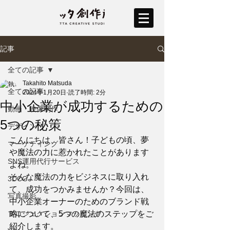
記事
全ての記事
Takahito Matsuda
全ての記事
2024年1月20日
読了時間: 2分
中小企業が成功するための
動画・映像制作
5つの秘策
デザイン
こんにちは、皆さん！子どもの頃、夢
マーケティング
や魔法の力に惹かれたことがあります
SNS運用代行サービス
よね。
そんな魔法の力をビジネスに取り入れ
3DCG
て、成功をつかみませんか？今回は、
写真撮影
中小企業オーナーのためのブランド戦
プロジェクションマッピング
略について、5つの魔法のステップをご
紹介します。