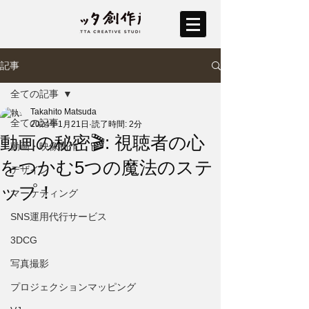
記事
全ての記事
Takahito Matsuda
全ての記事
2024年1月21日
読了時間: 2分
動画の秘密🎬: 視聴者の心
動画・映像制作
をつかむ5つの魔法のステ
デザイン
ップ！
マーケティング
SNS運用代行サービス
3DCG
写真撮影
プロジェクションマッピング