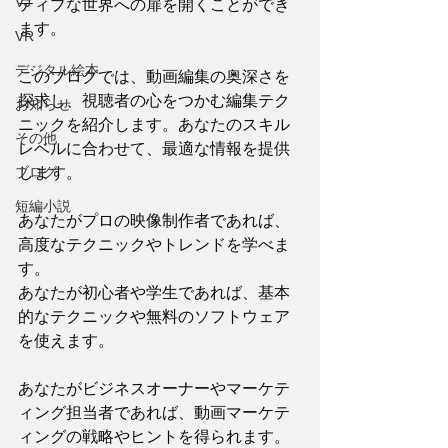
VJ
ティブな世界への扉を開くことができ
ます。
VR
デジタル絵本
このブログでは、動画編集の奥深さを
探求し、視聴者の心をつかむ編集テク
お知らせ
ニックを紹介します。あなたのスキル
その他
レベルに合わせて、最適な情報を提供
ブログ
します。
短編小説
あなたがプロの映像制作者であれば、
高度なテクニックやトレンドを学べま
す。
あなたが初心者や学生であれば、基本
的なテクニックや無料のソフトウェア
を使えます。
あなたがビジネスオーナーやマーケテ
ィング担当者であれば、動画マーケテ
ィングの戦略やヒントを得られます。