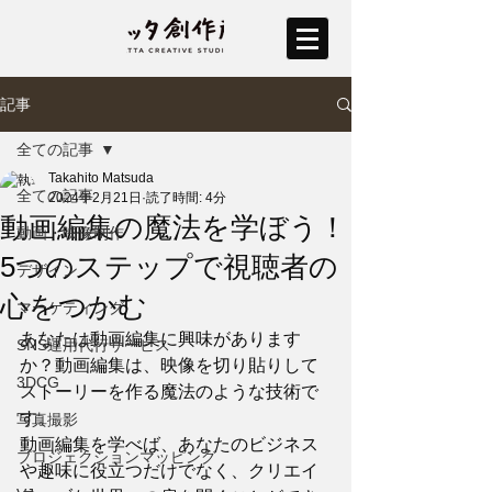
記事
全ての記事
Takahito Matsuda
全ての記事
2024年2月21日
読了時間: 4分
動画編集の魔法を学ぼう！
動画・映像制作
5つのステップで視聴者の
デザイン
心をつかむ
マーケティング
あなたは動画編集に興味があります
SNS運用代行サービス
か？動画編集は、映像を切り貼りして
3DCG
ストーリーを作る魔法のような技術で
す。
写真撮影
動画編集を学べば、あなたのビジネス
プロジェクションマッピング
や趣味に役立つだけでなく、クリエイ