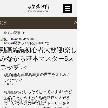
記事
全ての記事
Takahito Matsuda
全ての記事
2024年1月18日
読了時間: 2分
動画編集初心者大歓迎!楽し
動画・映像制作
みながら基本マスター5ス
デザイン
テップ
マーケティング
 みなさん、動画編集の世界を楽しみた
SNS運用代行サービス
いですか?
3DCG
はい、わたしもそう思っています! 子ど
写真撮影
ものころからずっと動画制作が大好き
プロジェクションマッピング
で、いつも頭の中ではストーリーを考