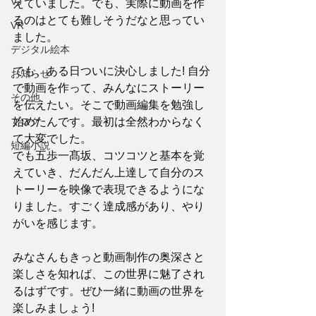
VJ
えていました。でも、実際に動画を作
るのはとても難しそうだなと思ってい
VR
ました。 
デジタル絵本
でも、ある日ついに決心しました! 自分
お知らせ
で動画を作って、みんなにストーリー
その他
を伝えたい。そこで動画編集を勉強し
ブログ
始めたんです。最初は全然わからなく
て大変でした。
短編小説
でも五歩一髙坂、コツコツと基本を覚
えていき、だんだん上達して自分のス
トーリーを映像で表現できるようにな
りました。すごく達成感があり、やり
がいを感じます。
みなさんもきっと動画制作の奥深さと
楽しさを知れば、この世界に魅了され
るはずです。ぜひ一緒に動画の世界を
楽しみましょう!