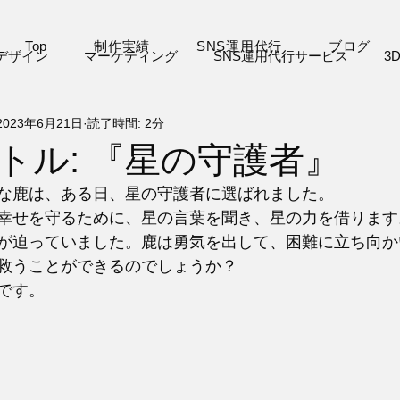
Top
制作実績
SNS運用代行
ブログ
デザイン
マーケティング
SNS運用代行サービス
3
2023年6月21日
読了時間: 2分
VJ
VR
デジタル絵本
お知らせ
その他
トル: 『星の守護者』
な鹿は、ある日、星の守護者に選ばれました。
幸せを守るために、星の言葉を聞き、星の力を借ります
が迫っていました。鹿は勇気を出して、困難に立ち向か
救うことができるのでしょうか？
です。