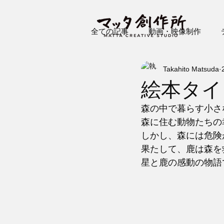
全ての記事
動画・映像制作
Takahito Matsuda
プロジェクションマッピング
絵本タイ
森の中で暮らす小さ
森に住む動物たちの
しかし、森には危険
果たして、鹿は森を
星と鹿の感動の物語