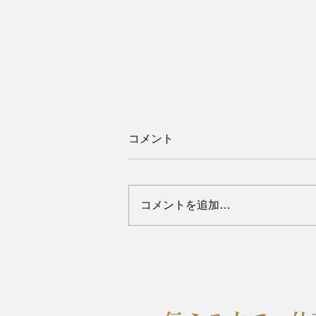
コメント
コメントを追加…
超短編小説 「地図にない
町」