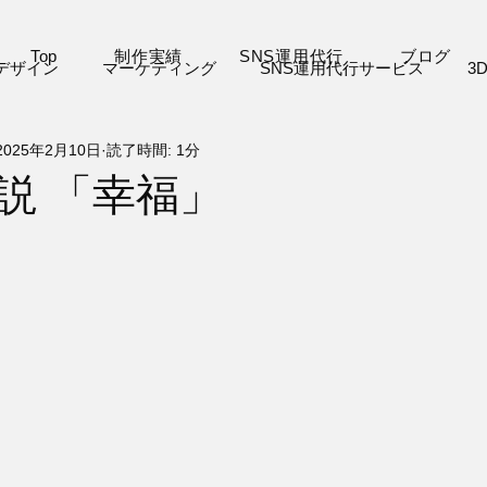
Top
制作実績
SNS運用代行
ブログ
デザイン
マーケティング
SNS運用代行サービス
3
2025年2月10日
読了時間: 1分
VJ
VR
デジタル絵本
お知らせ
その他
説 「幸福」