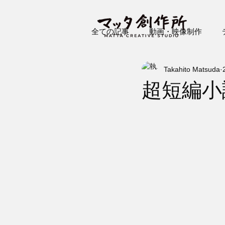
全ての記事
動画・映像制作
Takahito Matsuda
プロジェクションマッピング
超短編小