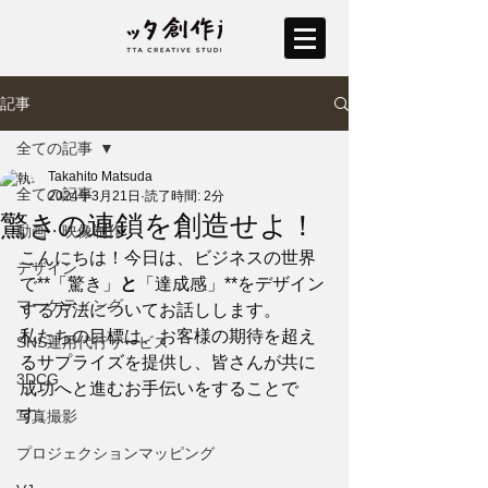
記事
全ての記事
Takahito Matsuda
全ての記事
2024年3月21日
読了時間: 2分
驚きの連鎖を創造せよ！
動画・映像制作
こんにちは！今日は、ビジネスの世界
デザイン
で**「驚き」
と
「達成感」**をデザイン
マーケティング
する方法についてお話しします。
私たちの目標は、お客様の期待を超え
SNS運用代行サービス
るサプライズを提供し、皆さんが共に
3DCG
成功へと進むお手伝いをすることで
す。
写真撮影
プロジェクションマッピング