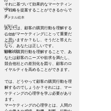
VJ
それに基づいて効果的なマーケティン
VR
グ戦略を提案することができるからで
す。
デジタル絵本
お知らせ
あなたは、顧客の購買行動を理解する
ことがマーケティングにとって重要だ
その他
と思いますか？もし、そうだと答えた
ブログ
なら、あなたは正しいです。
短編小説
顧客の購買行動を理解することで、あ
なたは顧客のニーズや欲求を満たし、
競合他社との差別化を図り、顧客のロ
イヤルティを高めることができます。
では、どうやって顧客の購買行動を理
解するのでしょうか？それには、マー
ケティングの心理学を学ぶ必要があり
ます。
マーケティングの心理学とは、人間の