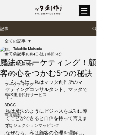
記事
全ての記事
Takahito Matsuda
全ての記事
2023年10月4日
読了時間: 4分
魔法のマーケティング！顧
動画・映像制作
客の心をつかむ5つの秘訣
デザイン
こんにちは、私はマッタ創作所のマー
マーケティング
ケティングコンサルタント、マッタで
SNS運用代行サービス
す。
3DCG
私は魔法のようにビジネスを成功に導
写真撮影
くことができると自信を持って言えま
プロジェクションマッピング
す。
なぜなら、私は顧客の心理を理解し、