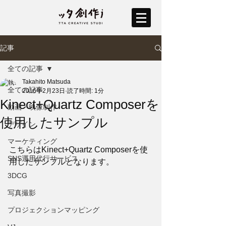
記事
全ての記事
Takahito Matsuda
全ての記事
2016年2月23日
読了時間: 1分
Kinect+Quartz Composerを
動画・映像制作
使用したサンプル
デザイン
マーケティング
こちらはKinect+Quartz Composerを使
SNS運用代行サービス
用したサンプルとなります。
3DCG
写真撮影
プロジェクションマッピング