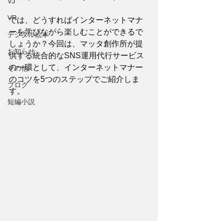
VJ
VR
では、どうすればインターネットマナ
ーを学びながら楽しむことができるで
デジタル絵本
しょうか？今回は、マッタ創作所が提
お知らせ
供する統合的なSNS運用代行サービス
の一環として、インターネットマナー
その他
のコツを5つのステップでご紹介しま
ブログ
す。
短編小説