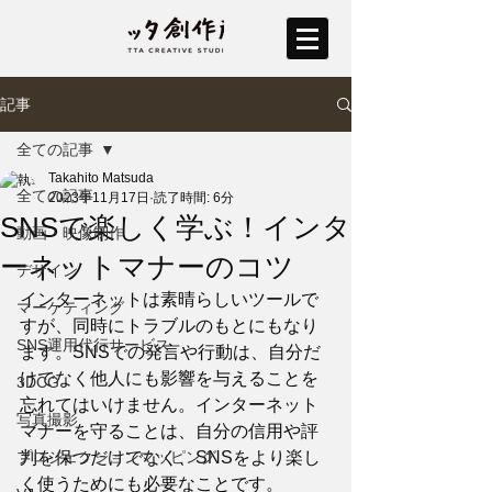
記事
全ての記事
Takahito Matsuda
全ての記事
2023年11月17日
読了時間: 6分
SNSで楽しく学ぶ！インタ
動画・映像制作
ーネットマナーのコツ
デザイン
インターネットは素晴らしいツールで
マーケティング
すが、同時にトラブルのもとにもなり
SNS運用代行サービス
ます。SNSでの発言や行動は、自分だ
けでなく他人にも影響を与えることを
3DCG
忘れてはいけません。インターネット
写真撮影
マナーを守ることは、自分の信用や評
プロジェクションマッピング
判を保つだけでなく、SNSをより楽し
く使うためにも必要なことです。