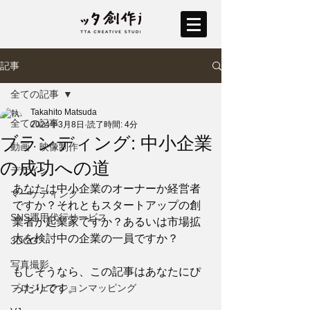
記事
全ての記事
Takahito Matsuda
全ての記事
2024年3月8日
読了時間: 4分
ブランディング: 中小企業
動画・映像制作
の成功への道
デザイン
あなたは中小企業のオーナーか経営者
マーケティング
ですか？それともスタートアップの創
SNS運用代行サービス
業者か起業家ですか？あるいは市場拡
大を検討中の企業の一員ですか？
3DCG
写真撮影
もしそうなら、この記事はあなたにぴ
プロジェクションマッピング
ったりです。