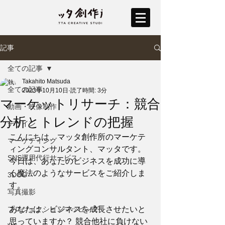
記事
全ての記事
Takahito Matsuda
全ての記事
2023年10月10日
読了時間: 3分
マーケットリサーチ：競合
動画・映像制作
分析とトレンドの把握
デザイン
こんにちは、マッタ創作所のマーケテ
マーケティング
ィングコンサルタント、マッタです。
SNS運用代行サービス
今日は、あなたのビジネスを成功に導
く魔法のようなサービスをご紹介しま
3DCG
す。
写真撮影
プロジェクションマッピング
あなたは、ビジネスを成長させたいと
思っていますか？ 競合他社に負けない