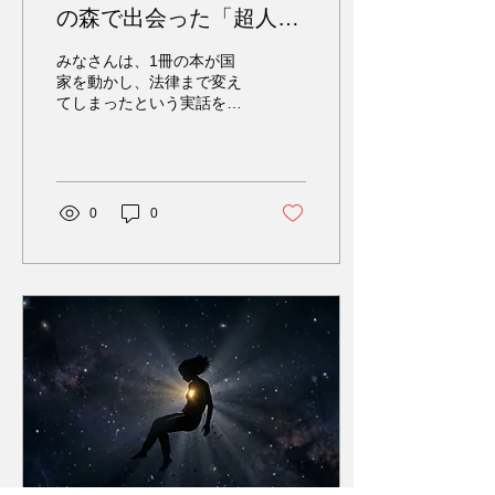
自分の体調に完全に合致し
の森で出会った「超人
た薬草を育てる方法を教え
類」アナスタシア。現代
てくれました。 まず、種を
みなさんは、1冊の本が国
植える前にベロの下に9分
人が忘れた“真の文明”と
家を動かし、法律まで変え
間置きます。次に、その種
てしまったという実話をご
は？
を両手の手のひらで包んで
存知でしょうか。 ロシアの
30秒間空に向け、さらに地
実業家ウラジーミル・メグ
面の上に裸足で立って種に
レが書いた『アナスタシ
ハァーと息を吹きかけま
ア』シリーズ。累計2000万
す。こうすることで、種は
部を突破し、プーチン大統
0
0
あなたの体調や健康状態の
領に「希望する国民に1ヘ
情報を受け取ります。こう
クタールの土地を無償で提
して植えられた種は、あな
供する」という前代未聞の
たが何を必要としているか
法律に署名させた伝説の書
を理...
です。 この物語のすべて
は、シベリアの広大なタイ
ガ（密林）でメグレが出会
った、一人の不思議な女性
から始まりました。 1. 響
きわたる杉（リンギング・
シダー）の謎 1994年、実
業家として成功を収めてい
たメグレは、ビジネスのた