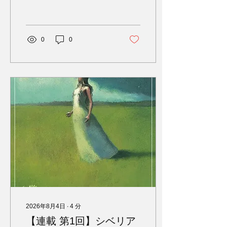
私たちが文明という名の便
利さと引き換えに手放して
しまった、人間本来の驚異
的な姿でした。連載第2回
0
0
となる今回は、アナスタシ
アが語る具体的な知恵の中
でも、特に反響の大きい
「種」の秘密と、私たちの
内側に眠る「神の力」の正
体について深掘りしていき
ます。 あなたの体を癒す
「自分専用の薬草」の作り
方 アナスタシアは、植物の
種には私たちが想像もでき
ないほど莫大な量の宇宙の
情報が保存されていると語
ります。種はいつ発芽すべ
きか、その土地の気候や土
壌の状態、さらには今後数
年間の天気の変化までも、
1000分の1秒の正確さで知
2026年8月4日
∙
4
分
っているのです。彼女は、
【連載 第1回】シベリア
この種の知恵を活用して、