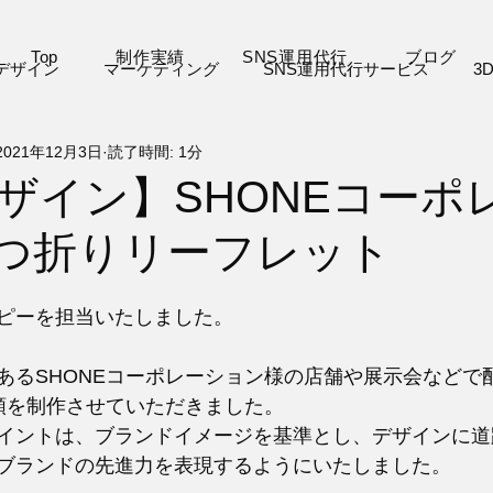
Top
制作実績
SNS運用代行
ブログ
デザイン
マーケティング
SNS運用代行サービス
3
2021年12月3日
読了時間: 1分
VJ
VR
デジタル絵本
お知らせ
その他
デザイン】SHONEコーポ
3つ折りリーフレット
ピーを担当いたしました。
あるSHONEコーポレーション様の店舗や展示会などで
類を制作させていただきました。
イントは、ブランドイメージを基準とし、デザインに道
ブランドの先進力を表現するようにいたしました。