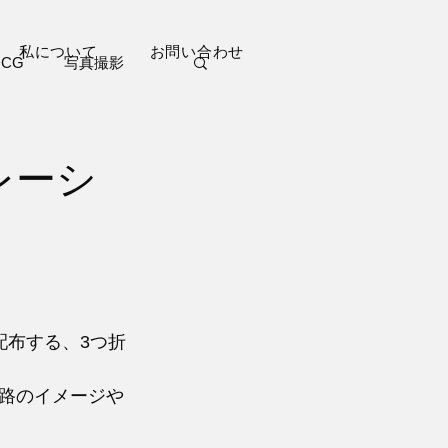
私について
お問い合わせ
DCG
写真撮影
ブログ
短編小説
レーシ
配布する、3つ折
路のイメージや