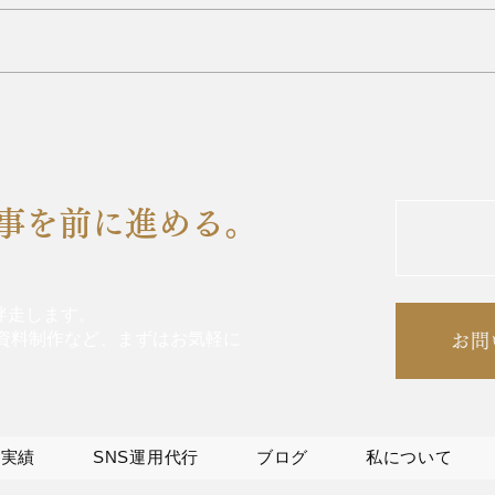
【必見】感情を揺さぶる広告
バズ
デザインで売上3倍アップ！
ジメ
法！
仕事を前に進める。
制
伴走します。
・資料制作など、まずはお気軽に
お問
作実績
SNS運用代行
ブログ
私について