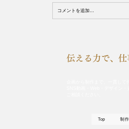
コメントを追加…
クリエイティブ爆発！ビジョ
ンをデザインして、夢を叶え
る広告術
​伝える力で、
企画から制作まで、一貫して
SNS動画・Web・デザイン
ご相談ください。
Top
制