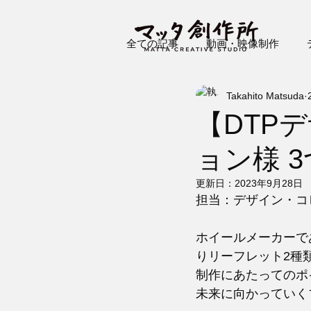
全ての記事
動画・映像制作
Takahito Matsuda
プロジェクションマッピング
【DTP
ョン様 
更新日：
2023年9月28日
担当：デザイン・コ
ホイールメーカーで
りリーフレット2種
制作にあたってのポ
未来に向かっていく