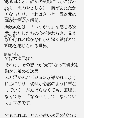
VJ
ある日ふと、誰かの笑顔に涙がこぼれ
たり。風のやさしさに　胸があたたか
VR
くなったり。それはきっと、五次元の
デジタル絵本
扉がひらいた瞬間。
五次元とは、「つながり」を感じる次
お知らせ
元。わたしたちの心がやわらぎ、見え
その他
ないけれど確かな何かと深く結ばれて
ブログ
いると感じられる世界。
短編小説
では六次元は？
それは、その想いが“光”になって現実を
動かし始める次元。
ふと浮かんだビジョンが導かれるよう
に形になり、偶然が必然のように重な
っていく。がんばらなくても、無理し
なくても。「なるべくして、なってい
く」世界です。
でもこれは、どこか遠い次元の話では