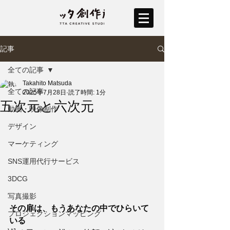
記事
全ての記事
Takahito Matsuda
全ての記事
2025年7月28日
読了時間: 1分
五次元と六次元
動画・映像制作
デザイン
マーケティング
SNS運用代行サービス
3DCG
写真撮影
その扉は、もうあなたの中でひらいて
プロジェクションマッピング
いる